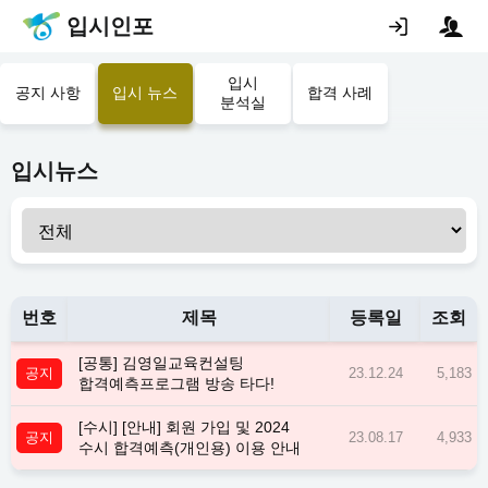
입시인포
입시
공지 사항
입시 뉴스
합격 사례
분석실
입시뉴스
번호
제목
등록일
조회
[공통] 김영일교육컨설팅
공지
23.12.24
5,183
합격예측프로그램 방송 타다!
[수시] [안내] 회원 가입 및 2024
공지
23.08.17
4,933
수시 합격예측(개인용) 이용 안내