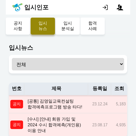
입시인포
공지
입시
입시
합격
사항
뉴스
분석실
사례
입시뉴스
번호
제목
등록일
조회
[공통] 김영일교육컨설팅
공지
23.12.24
5,183
합격예측프로그램 방송 타다!
[수시] [안내] 회원 가입 및
공지
2024 수시 합격예측(개인용)
23.08.17
4,935
이용 안내