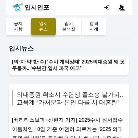
입시인포
공지
입시
입시
합격
사항
뉴스
분석실
사례
입시뉴스
[의·치·약·한·수] '수시 개막상태' 2025의대증원 왜 못
무를까.. ‘수년간 입시 파국 예고’
의대증원 취소시 수험생 줄소송 불가피..
교육계 “가처분과 본안 다를 시 대혼란”
[베리타스알파=신현지 기자] 2025수시 원서접수
이틀차인 10일 기준 여전히 의료계는 ‘2025 의대
증원 백지화’를 주장하고 있다. 하지만 교육계에