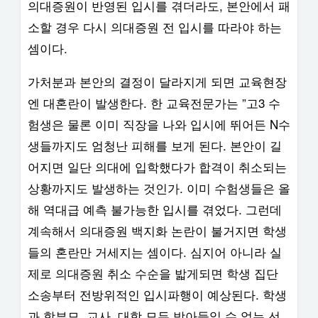
의대증원이 반영된 입시를 겪더라도, 본안에서 패
소할 경우 다시 의대증원 전 입시를 따라야 하는
셈이다.
가처분과 본안의 결정이 달라지게 되면 교육현장
엔 대혼란이 발생한다. 한 교육전문가는 ”고3 수
험생은 물론 이미 직장을 나와 입시에 뛰어든 N수
생들까지도 엄청난 피해를 보게 된다. 본안이 길
어지면 일단 의대에 입학했다가 합격이 취소되는
상황까지도 발생하는 것인가. 이미 수험생들은 올
해 역대급 예측 불가능한 입시를 겪었다. 그런데
계속해서 의대증원 백지화 논란이 불거지면 학생
들의 혼란만 거세지는 셈이다. 심지어 아니라 실
제로 의대증원 취소 수순을 밟게되면 학생 집단
소송부터 전방위적인 입시파행이 예상된다. 학생
과 학부모, 교사, 대학 모두 받아들일 수 없는 선