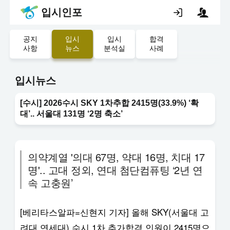
입시인포
공지
입시
입시
합격
사항
뉴스
분석실
사례
입시뉴스
[수시] 2026수시 SKY 1차추합 2415명(33.9%) ‘확
대’.. 서울대 131명 ‘2명 축소’
의약계열 '의대 67명, 약대 16명, 치대 17
명'.. 고대 정외, 연대 첨단컴퓨팅 ‘2년 연
속 고충원’
[베리타스알파=신현지 기자] 올해 SKY(서울대 고
려대 연세대) 수시 1차 추가합격 인원이 2415명으