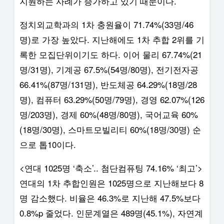
지원하는 사례가 증가하고 있기 때문이다.
정치외교학과의 1차 충원율이 71.74%(33명/46
명)로 가장 높았다. 지난해에도 1차 추합 2위를 기
록한 모집단위이기도 하다. 이어 물리 67.74%(21
명/31명), 기계공 67.5%(54명/80명), 전기전자공
66.41%(87명/131명), 반도체공 64.29%(18명/28
명), 컴퓨터 63.29%(50명/79명), 경영 62.07%(126
명/203명), 경제 60%(48명/80명), 국어교육 60%
(18명/30명), 스마트모빌리티 60%(18명/30명) 순
으로 톱10이다.
<연대 1025명 ‘축소’.. 첨단컴퓨팅 74.16% ‘최고’>
연대의 1차 추합인원은 1025명으로 지난해보다 8
명 감소했다. 비율은 46.3%로 지난해 47.5%보다
0.8%p 줄었다. 인문계열은 489명(45.1%), 자연계