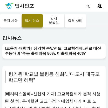
입시인포
입시
공지 사항
입시 뉴스
합격 사례
분석실
입시뉴스
[교육계·대학가] '심각한 본말전도' 고교학점제..진로 대신
수능대비 ‘수능 출제과목 80%, 미출제과목 40%’
평가원"학교별 불평등 심화"..“대도시 대규모
학교만 혜택"
[베리타스알파=신현지 기자] 고교학점제가 본격 시행
된 첫 해, 우려했던 고교과정과 대입체제가 따로 노
는 ‘본말전도’가 현실화한 것으로 나타났다. 고교학점