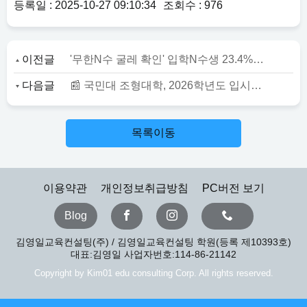
등록일 : 2025-10-27 09:10:34
조회수 : 976
이전글
'무한N수 굴레 확인' 입학N수생 23.4% 다시 재수..올 N수생 18만2277명 '역대최대'
다음글
📰 국민대 조형대학, 2026학년도 입시설명회 개최! 창의 역량 갖춘 미래 디자이너를 찾는다!
목록이동
이용약관
개인정보취급방침
PC버전 보기
Blog
김영일교육컨설팅(주) / 김영일교육컨설팅 학원(등록 제10393호)
대표:김영일 사업자번호:114-86-21142
Copyright by Kim01 edu consulting Corp. All rights reserved.