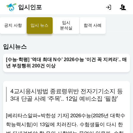
입시인포
입시
공지 사항
입시 뉴스
합격 사례
분석실
입시뉴스
[수능·학평] ‘역대 최대 N수’ 2026수능 ‘이건 꼭 지켜라’.. 매
년 부정행위 200건 이상
4교시응시방법 종료령위반 전자기기소지 등
3대 단골 사례 ‘주목’.. 12일 예비소집 ‘필참’
[베리타스알파=박한성 기자] 2026수능(2025년 대학수
학능력시험)이 13일에 치러진다. 수험생들이 다시 한
번 되새겨봐야 할 유의 사항에는 무엇이 있을까. 수험