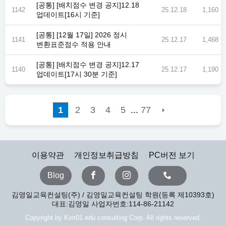
[공통] [배치점수 변경 공지]12.18
1142
25.12.18
1,160
업데이트[16시 기준]
[공통] [12월 17일] 2026 정시
1141
25.12.17
1,468
변환표준점수 적용 안내
[공통] [배치점수 변경 공지]12.17
1140
25.12.17
1,190
업데이트[17시 30분 기준]
...
1
2
3
4
5
77
이용약관
개인정보취급방침
PC버전 보기
Blog
김영일교육컨설팅(주) / 김영일교육컨설팅 학원(등록 제10393호)
대표:김영일 사업자번호:114-86-21142
Copyright by Kim01 edu consulting Corp. All rights reserved.