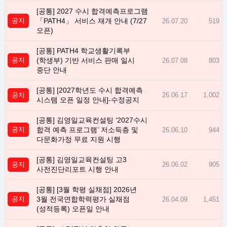
[공통] 2027 수시 합격예측프로그램
공지
「PATH4」 서비스 재개 안내 (7/27
26.07.20
519
오픈)
[공통] PATH4 학교생활기록부
공지
(학생부) 기반 서비스 판매 일시
26.07.08
803
중단 안내
[공통] [2027학년도 수시 합격예측
공지
26.06.17
1,002
시스템 오픈 일정 안내]-수정공지
[공통] 김영일교육컨설팅 ‘2027수시
공지
합격 예측 프로그램’ 저소득층 및
26.06.10
944
다문화가정 무료 지원 시행
[공통] 김영일교육컨설팅 고3
공지
26.06.02
905
사전진단리포트 시행 안내
[공통] [3월 학평 실채점] 2026년
공지
3월 전국연합학력평가 실채점
26.04.09
1,451
(성적등록) 오픈일 안내