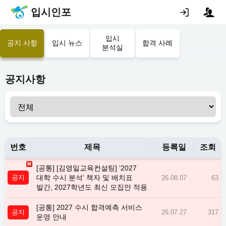
입시인포
입시
공지 사항
입시 뉴스
합격 사례
분석실
공지사항
번호
제목
등록일
조회
[공통] [김영일교육컨설팅] ‘2027
공지
대학 수시 분석’ 책자 및 배치표
26.08.07
63
발간, 2027학년도 최신 모집안 적용
[공통] 2027 수시 합격예측 서비스
공지
26.07.27
317
운영 안내