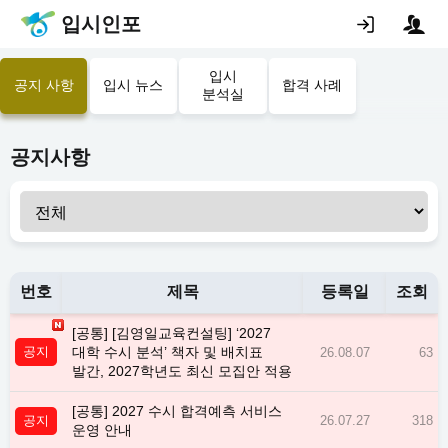
입시인포
입시
공지 사항
입시 뉴스
합격 사례
분석실
공지사항
번호
제목
등록일
조회
[공통] [김영일교육컨설팅] ‘2027
공지
대학 수시 분석’ 책자 및 배치표
26.08.07
63
발간, 2027학년도 최신 모집안 적용
[공통] 2027 수시 합격예측 서비스
공지
26.07.27
318
운영 안내