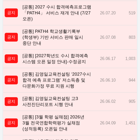
[공통] 2027 수시 합격예측프로그램
공지
「PATH4」 서비스 재개 안내 (7/27
26.07.20
519
오픈)
[공통] PATH4 학교생활기록부
공지
(학생부) 기반 서비스 판매 일시
26.07.08
803
중단 안내
[공통] [2027학년도 수시 합격예측
공지
26.06.17
1,003
시스템 오픈 일정 안내]-수정공지
[공통] 김영일교육컨설팅 ‘2027수시
공지
합격 예측 프로그램’ 저소득층 및
26.06.10
944
다문화가정 무료 지원 시행
[공통] 김영일교육컨설팅 고3
공지
26.06.02
905
사전진단리포트 시행 안내
[공통] [3월 학평 실채점] 2026년
공지
3월 전국연합학력평가 실채점
26.04.09
1,451
(성적등록) 오픈일 안내