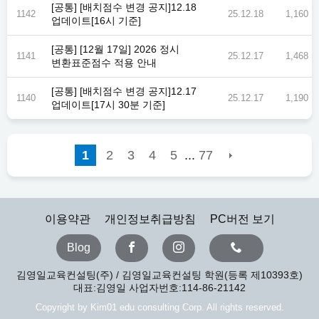
[공통] [배치점수 변경 공지]12.18
1142
25.12.18
1,160
업데이트[16시 기준]
[공통] [12월 17일] 2026 정시
1141
25.12.17
1,468
변환표준점수 적용 안내
[공통] [배치점수 변경 공지]12.17
1140
25.12.17
1,190
업데이트[17시 30분 기준]
...
1
2
3
4
5
77
이용약관
개인정보취급방침
PC버전 보기
Blog
김영일교육컨설팅(주) / 김영일교육컨설팅 학원(등록 제10393호)
대표:김영일 사업자번호:114-86-21142
Copyright by Kim01 edu consulting Corp. All rights reserved.