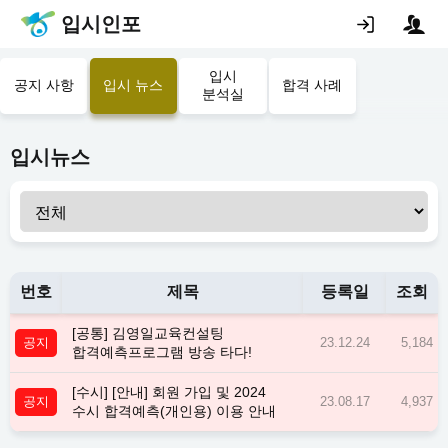
입시인포
입시
공지 사항
입시 뉴스
합격 사례
분석실
입시뉴스
번호
제목
등록일
조회
[공통] 김영일교육컨설팅
공지
23.12.24
5,184
합격예측프로그램 방송 타다!
[수시] [안내] 회원 가입 및 2024
공지
23.08.17
4,937
수시 합격예측(개인용) 이용 안내