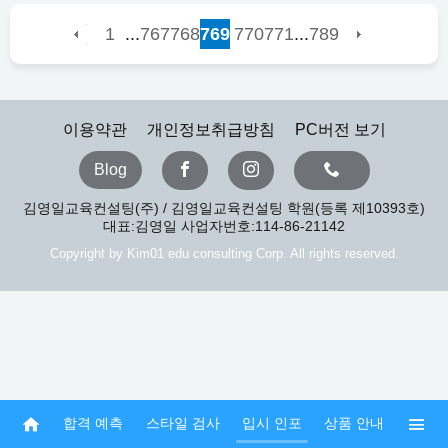
...
...
1
767
768
769
770
771
789
이용약관
개인정보취급방침
PC버전 보기
Blog
김영일교육컨설팅(주) / 김영일교육컨설팅 학원(등록 제10393호)
대표:김영일 사업자번호:114-86-21142
Copyright by Kim01 edu consulting Corp. All rights reserved.
합격 예측
스타일 검사
입시 인포
상품 안내