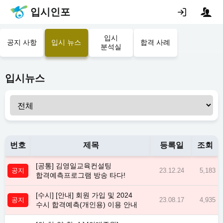
입시인포
입시
공지 사항
입시 뉴스
합격 사례
분석실
입시뉴스
번호
제목
등록일
조회
[공통] 김영일교육컨설팅
공지
23.12.24
5,183
합격예측프로그램 방송 타다!
[수시] [안내] 회원 가입 및 2024
공지
23.08.17
4,935
수시 합격예측(개인용) 이용 안내