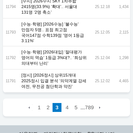
[수시] 2026수시 SKY 1차추합
2415명(33.9%) ‘확대’.. 서울대
11794
25.12.18
1,434
131명 ‘2명 축소’
[수능·학평] [2026수능] '불수능'
만점자 5명.. 표점 최고점
11793
25.12.05
2,115
국어147점 수학139점 '영어 1등급
3.11%'
[수능·학평] [2026대입] ‘절대평가
영어의 역습’ 1등급 3%대?.. ‘최상위
11792
25.12.04
1,298
의대부터 난리’
[정시] [2026정시] 상위15개대
2025정시 입결 분석 ‘의약계열 강세
11791
25.12.02
4,465
여전, 무전공 첨단학과 약진’
...
1
2
3
4
5
789