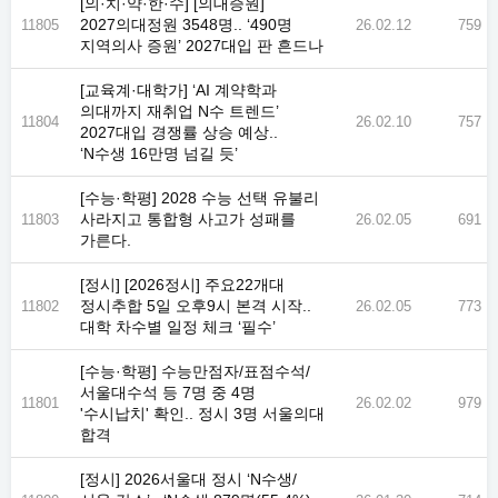
[의·치·약·한·수] [의대증원]
2027의대정원 3548명.. ‘490명
11805
26.02.12
759
지역의사 증원’ 2027대입 판 흔드나
[교육계·대학가] ‘AI 계약학과
의대까지 재취업 N수 트렌드’
11804
26.02.10
757
2027대입 경쟁률 상승 예상..
‘N수생 16만명 넘길 듯’
[수능·학평] 2028 수능 선택 유불리
사라지고 통합형 사고가 성패를
11803
26.02.05
691
가른다.
[정시] [2026정시] 주요22개대
정시추합 5일 오후9시 본격 시작..
11802
26.02.05
773
대학 차수별 일정 체크 ‘필수’
[수능·학평] 수능만점자/표점수석/
서울대수석 등 7명 중 4명
11801
26.02.02
979
'수시납치' 확인.. 정시 3명 서울의대
합격
[정시] 2026서울대 정시 ‘N수생/