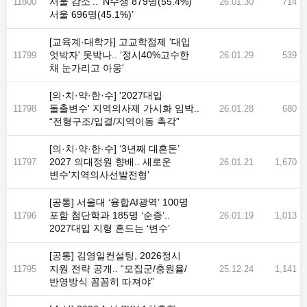
서울 감소’.. ‘N수생 879명(55.4%)
11800
26.01.30
714
서울 696명(45.1%)’
[교육계·대학가] 고교학점제 '대입
엇박자' 못박나.. ‘정시40%고수한
11799
26.01.29
539
채 눈가리고 아웅'
[의·치·약·한·수] '2027대입
돌출변수' 지역의사제 가시화 임박..
11798
26.01.28
680
“전형구조/입결/지역이동 촉각”
[의·치·약·한·수] ‘3년째 대혼돈’
2027 의대정원 향배.. 새로운
11797
26.01.21
1,670
변수'지역의사선발전형'
[공통] 서울대 ‘융합AI광역’ 100명
포함 첨단학과 185명 ‘순증’..
11796
26.01.19
1,013
2027대입 지형 흔드는 ‘변수’
[공통] 김영일컨설팅, 2026정시
지원 전략 공개.. “모집군/충원율/
11795
25.12.24
1,141
반영방식 꼼꼼히 따져야”