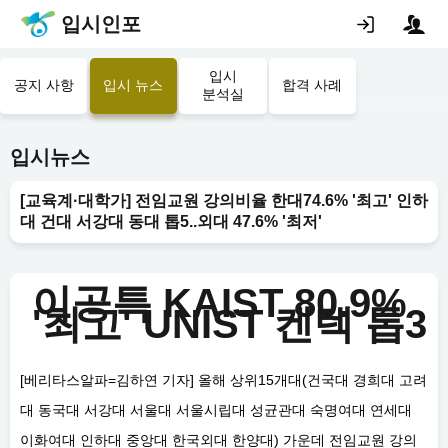
입시인포
입시
공지 사항
입시 뉴스
합격 사례
분석실
입시뉴스
[교육계·대학가] 전임교원 강의비율 한대74.6% '최고' 인하
대 건대 서강대 동대 톱5..외대 47.6% '최저'
이공특 KAIST 80.9%
'최고' UNIST 켄텍 톱3
[베리타스알파=김하연 기자] 올해 상위15개대(건국대 경희대 고려
대 동국대 서강대 서울대 서울시립대 성균관대 숙명여대 연세대
이화여대 인하대 중앙대 한국외대 한양대) 가운데 전임교원 강의