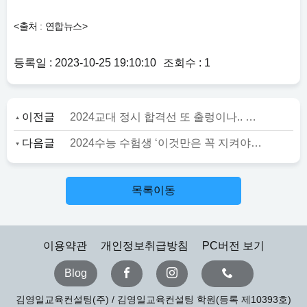
<출처 : 연합뉴스>
등록일 : 2023-10-25 19:10:10
조회수 : 1
이전글
2024교대 정시 합격선 또 출렁이나.. 지난해 수시이월 13개교 507명 '정시 선발규모 촉각'
다음글
2024수능 수험생 ‘이것만은 꼭 지켜야’.. ‘예비소집’ 수험표 수령
목록이동
이용약관
개인정보취급방침
PC버전 보기
Blog
김영일교육컨설팅(주) / 김영일교육컨설팅 학원(등록 제10393호)