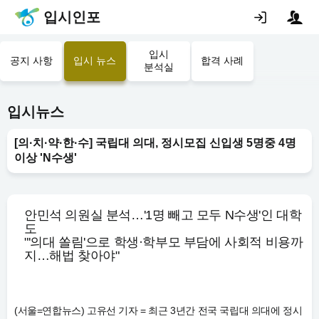
입시인포
입시
공지 사항
입시 뉴스
합격 사례
분석실
입시뉴스
[의·치·약·한·수] 국립대 의대, 정시모집 신입생 5명중 4명
이상 'N수생'
안민석 의원실 분석…'1명 빼고 모두 N수생'인 대학
도
"'의대 쏠림'으로 학생·학부모 부담에 사회적 비용까
지…해법 찾아야"
(서울=연합뉴스) 고유선 기자 = 최근 3년간 전국 국립대 의대에 정시