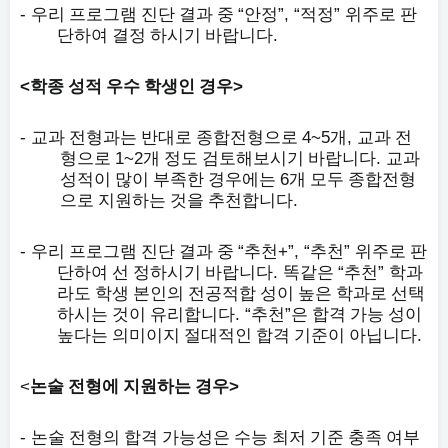
-
“
”, “
”
우리 프로그램 진단 결과 중
안정
적정
위주로 판
.
단하여 결정 하시기 바랍니다
<
>
학종 성적 우수 학생인 경우
-
4~5
,
교과 전형과는 반대로 종합전형으로
개
교과 전
1~2
.
형으로
개 정도 검토해보시기 바랍니다
교과
6
성적이 많이 부족한 경우에는
개 모두 종합전형
.
으로 지원하는 것을 추천합니다
-
“
+”, “
”
우리 프로그램 진단 결과 중
추천
추천
위주로 판
.
“
”
단하여 선 정하시기 바랍니다
똑같은
추천
학과
라도 학생 본인의 전공적합 성이 높은 학과로 선택
. “
”
하시는 것이 유리합니다
추천
은 합격 가능 성이
.
높다는 의미이지 절대적인 합격 기준이 아닙니다
<
>
논술 전형에 지원하는 경우
-
논술 전형의 합격 가능성은 수능 최저 기준 충족 여부