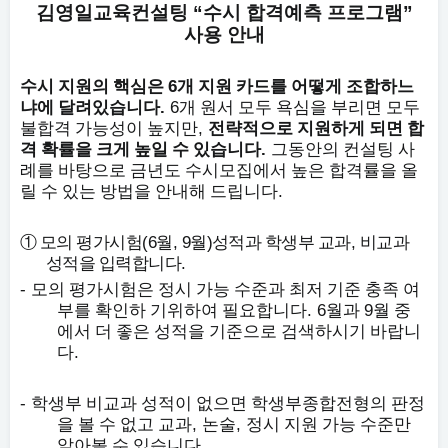
김영일교육컨설팅
“
수시 합격예측 프로그램
”
사용 안내
6
수시 지원의 핵심은
개 지원 카드를 어떻게 조합하느
.
6
냐에 달려있습니다
개 원서 모두 욕심을 부리면 모두
,
불합격 가능성이 높지만
전략적으로 지원하게 되면 합
.
격 확률을 크게 높일 수 있습니다
그동안의 컨설팅 사
례를 바탕으로 금년도 수시모집에서 높은 합격률을 올
.
릴 수 있는 방법을 안내해 드립니다
(6
, 9
)
,
①
모의 평가시험
월
월
성적과 학생부 교과
비교과
.
성적을 입력합니다
-
모의 평가시험은 정시 가능 수준과 최저 기준 충족 여
. 6
9
부를 확인하 기위하여 필요합니다
월과
월 중
에서 더 좋은 성적을 기준으로 검색하시기 바랍니
.
다
-
학생부 비교과 성적이 없으면 학생부종합전형의 판정
,
,
을 볼 수 없고 교과
논술
정시 지원 가능 수준만
.
알아볼 수 있습니다