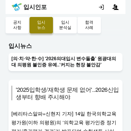
입시인포
공지
입시
입시
합격
사항
뉴스
분석실
사례
입시뉴스
[의·치·약·한·수] ‘2026의대입시 변수돌출’ 원광대의
대 의평원 불인증 유예..‘커지는 현장 불안감’
'2025입학생/재학생 문제 없어'..2026신입
생부터 향배 주시해야
[베리타스알파=신현지 기자] 14일 한국의학교육
평가원(이하 의평원)의 ‘의학교육 평가인증 정기
평가/중간평가 결과’가 발표되며 수험생들 사이