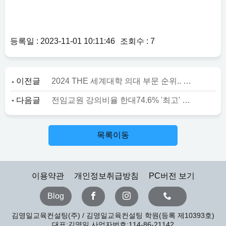
등록일 : 2023-11-01 10:11:46
조회수 : 7
이전글
2024 THE 세계대학 의대 부문 순위.. 연대 세계43위 ‘톱’ 서울대 성대 고대 경희대 톱5
다음글
전임교원 강의비율 한대74.6% '최고' 인하대 건대 서강대 동대 톱5..외대 47.6% '최저'
목록이동
이용약관
개인정보취급방침
PC버전 보기
Blog
김영일교육컨설팅(주) / 김영일교육컨설팅 학원(등록 제10393호)
대표:김영일 사업자번호:114-86-21142