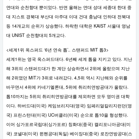
연대와 순천향대 뿐이었다. 반면 올해는 연대 성대 세종대 한대 중
대 지스트 경북대 부산대 아주대 이대 건대 충남대 인하대 전북대
등 14개교의 순위가 상승했다. 하락한 대학은 KAIST 서울대 영남
대 UNIST 순천향대의 5개교다.
<세계1위 옥스퍼드 ‘6년 연속 톱’.. 스탠퍼드 MIT 톱3>
세계1위는 영국 옥스퍼드대다. 6년째 세계 톱을 지키고 있다. 지난
해 3위의 스탠퍼드대가 한 계단 상승하면서 2위에 올랐으며 지난
해 2위였던 MIT가 3위로 내려갔다. 4,5위 역시 지난해와 순위를
바꾸면서 4위에 카네기멜론대, 5위에 취리히연방공대가 올랐다.
톱10까지는 5위의 취리히연방공대를 제외하면 모두 영미권 대학
이다. 하버드대(미국) 케임브리지대(영국) 임페리얼칼리지런던(영
국) 프린스턴대(미국) UC버클리(미국) 순으로 톱10을 형성했다.
이어 싱가포르국립대(싱가포르) 칭화대(중국) 캘리포니아공대(미
국) 코넬대(미국) 뮌헨공대(독일) 베이징대(중국) 로잔연방공대(스