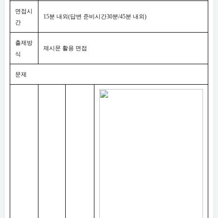
면접시
15
분 내외
(
답변 준비시간
30
분
/45
분 내외
)
간
출제방
제시문 활용 면접
식
문제