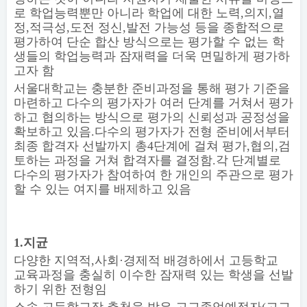
로 학업능력뿐만 아니라 학업에 대한 노력
,
의지
,
열
정
,
적극성
,
도전 정신
,
발전 가능성 등을 종합적으로
평가하여 단순 합산 방식으로는 평가할 수 없는 학
생들의 학업능력과 잠재력을 더욱 면밀하게 평가하
고자 함
서울대학교는 충분한 준비과정을 통해 평가 기준을
마련하고 다수의 평가자가 여러 단계를 거쳐서 평가
하고 협의하는 방식으로 평가의 신뢰성과 공정성을
확보하고 있음
.
다수의 평가자가 전형 준비에서부터
최종 합격자 선발까지 총
4
단계에 걸쳐 평가
,
협의
,
검
토하는 과정을 거쳐 합격자를 결정함
.
각 단계별로
다수의 평가자가 참여하여 한 개인의 주관으로 평가
할 수 있는 여지를 배제하고 있음
1.
지균
다양한 지역적
,
사회
·
경제적 배경하에서 고등학교
교육과정을 충실히 이수한 잠재력 있는 학생을 선발
하기 위한 전형임