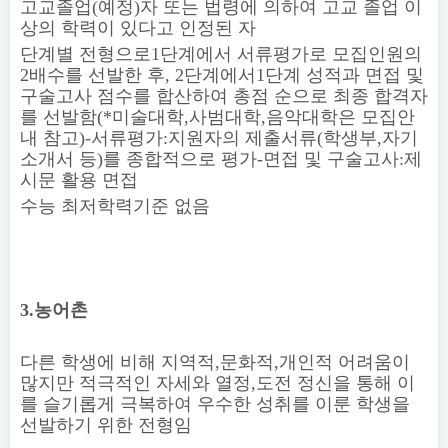
고교졸업
(
예정
)
자 또는 법령에 의하여 고교 졸업 이
상의 학력이 있다고 인정된 자
단계별 전형으로
1
단계에서 서류평가로 모집인원의
2
배수를 선발한 후
, 2
단계에서
1
단계 성적과 면접 및
구술고사 점수를 합산하여 총점 순으로 최종 합격자
를 선발함
(*
미술대학
,
사범대학
,
음악대학은 모집안
내 참고
)-
서류평가
:
지원자의 제출서류
(
학생부
,
자기
소개서 등
)
를 종합적으로 평가
-
면접 및 구술고사
:
제
시문 활용 면접
수능 최저학력기준 없음
3.
농어촌
다른 학생에 비해 지역적
,
문화적
,
개인적 어려움이
많지만 적극적인 자세와 열정
,
도전 정신을 통해 이
를 슬기롭게 극복하여 우수한 성취를 이룬 학생을
선발하기 위한 전형임