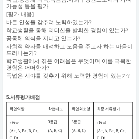
가능성 등을 평가
[
평가 내용
]
바른 인성을 갖추려 노력하였는가
?
학교생활을 통해 리더십을 발휘한 경험이 있는가
?
공동체 의식을 지니고 있는가
?
사회적 약자를 배려하고 도움을 주고자 하는 마음이
드러나는가
?
학교생활에서 겪은 어려움은 무엇이며 이를 극복한
경험은 어떠한가
?
폭넓은 시야를 갖추기 위해 노력한 경험이 있는가
?
5.
서류평가배점
학업역량
학업태도
학업외소양
최종 서류평가
3
등급
3
등급
7
등급
7
등급
(A, B, C)
(A, B, C)
(A+, A, B+, B, C+,
(A+, A, B+, B, C+,
C, D)
C, D)