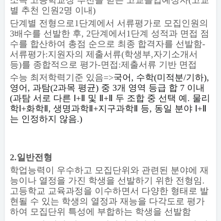
소속 고등학교장 추천을 받은 고교졸업예정자
(
고교
별 추천 인원
2
명 이내
)
단계별 전형으로
1
단계에서 서류평가로 모집인원의
3
배수를 선발한 후
, 2
단계에서
1
단계 성적과 면접 점
수를 합산하여 총점 순으로 최종 합격자를 선발함
-
서류평가
:
지원자의 제출서류
(
학생부
,
자기소개서
등
)
를 종합적으로 평가
-
면접
:
제출서류 기반 면접
수능 최저학력기준 있음
=>
국어
,
수학
(
미적분
/
기하
),
영어
,
과탐
(2
과목 평균
)
중
3
개 영역 등급 합
7
이내
(
과탐 서로 다른
Ⅰ
+
Ⅱ
및
Ⅱ
+
Ⅱ
두 조합 중 선택 예
.
물리
학
Ⅰ
+
화학
Ⅱ
,
생명과학
Ⅱ
+
지구과학
Ⅱ
등
,
동일 분야
Ⅰ
+
Ⅱ
는 인정하지 않음
.)
2.
일반전형
학업능력이 우수하고 모집단위와 관련된 분야에 재
능이나 열정을 가진 학생을 선발하기 위한 전형임
.
고등학교 교육과정을 이수하면서 다양한 형태로 발
현될 수 있는 학생의 열정과 재능을 다각도로 평가
하여 모집단위 특성에 부합하는 학생을 선발함