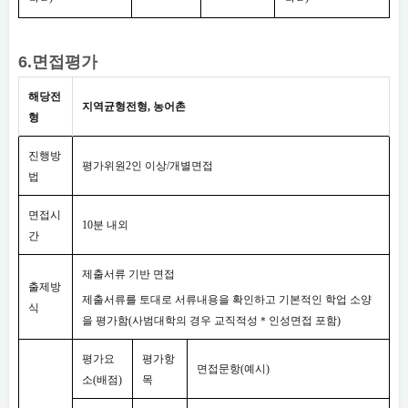
6.
면접평가
해당전
지역균형전형
,
농어촌
형
진행방
평가위원
2
인 이상
/
개별면접
법
면접시
10
분 내외
간
제출서류 기반 면접
출제방
제출서류를 토대로 서류내용을 확인하고 기본적인 학업 소양
식
을 평가함
(
사범대학의 경우 교직적성
＊
인성면접 포함
)
평가요
평가항
면접문항
(
예시
)
소
(
배점
)
목