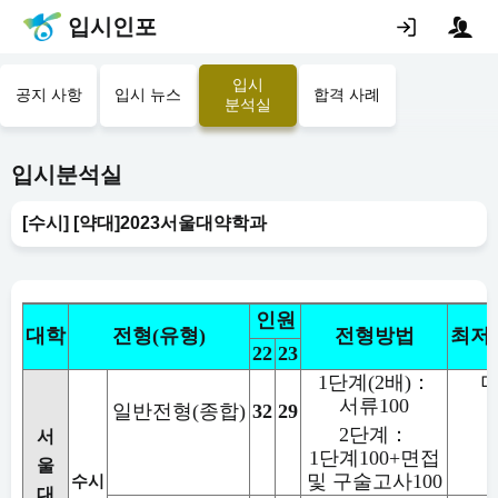
입시인포
입시
공지 사항
입시 뉴스
합격 사례
분석실
입시분석실
[수시] [약대]2023서울대약학과
인원
대학
전형
(
유형
)
전형방법
최저
22
23
1
단계
(2
배
)
：
서류
100
일반전형
(
종합
)
32
29
2
단계
：
서
1
단계
100+
면접
울
및 구술고사
100
수시
대