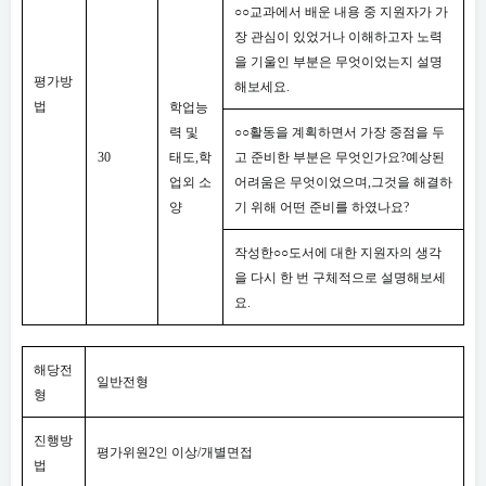
○○
교과에서 배운 내용 중 지원자가 가
장 관심이 있었거나 이해하고자 노력
을 기울인 부분은 무엇이었는지 설명
평가방
해보세요
.
법
학업능
력 및
○○
활동을 계획하면서 가장 중점을 두
30
태도
,
학
고 준비한 부분은 무엇인가요
?
예상된
업외 소
어려움은 무엇이었으며
,
그것을 해결하
양
기 위해 어떤 준비를 하였나요
?
작성한
○○
도서에 대한 지원자의 생각
을 다시 한 번 구체적으로 설명해보세
요
.
해당전
일반전형
형
진행방
평가위원
2
인 이상
/
개별면접
법