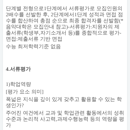
단계별 전형으로
1
단계에서 서류평가로 모집인원의
2
배수를 선발한 후
, 2
단계에서
1
단계 성적과 면접 점
수를 합산하여 총점 순으로 최종 합격자를 선발함
(*
음악대학은 모집안내 참고
)-
서류평가
:
지원자의 제
출서류
(
학생부
,
자기소개서 등
)
를 종합적으로 평가
-
면접
:
제출서류 기반 면접
수능 최저학력기준 없음
4.
서류평가
1)
학업역량
[
평가 요소 의미
]
폭넓은 지식을 깊이 있게 갖추고 활용할 수 있는 학
생인가
?
주어진 여건에서 교과 및 학업관련 활동에서의 성취
수준과 논리적 사고력
,
과제수행능력 등의 역량을 평
가