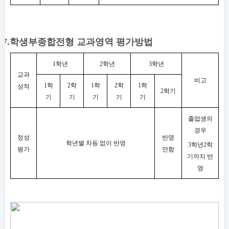
7.
학생부종합전형 교과영역 평가방법
1
학년
2
학년
3
학년
교과
비고
1
학
2
학
1
학
2
학
1
학
성적
2
학기
기
기
기
기
기
졸업생의
경우
정성
반영
학년별 차등 없이 반영
3
학년
2
학
평가
안함
기까지 반
영