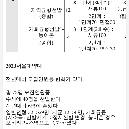
8
1
단계
(3
배수
)
：
-3
서류
100
등급
지역균형선발
12
(
종합
)
∙
2
단계
：
(
탐
1
단계
70+
면접
30
기회균형선발
1-
3
∙
1
단계
(2
배수
)
：
농어촌
서류
100
2
(
종합
)
∙
2
단계
：
1
단계
70+
면접
30
2023
서울대약대
전년대비 모집인원등 변화가 있다
총
73
명 모집인원중
수시에
40
명을 선발한다
전년대비
6
명이 줄었다
일반전형
32=>29
명
,
지균
12=>8
명
,
기회균등
(
저소득
)
선발시기
=>
정시선발 변경
,
농어촌 경우
오히려
2=>3
명으로 증가하였다